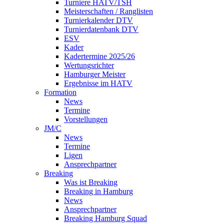
Turniere HATV/TSH
Meisterschaften / Ranglisten
Turnierkalender DTV
Turnierdatenbank DTV
ESV
Kader
Kadertermine 2025/26
Wertungsrichter
Hamburger Meister
Ergebnisse im HATV
Formation
News
Termine
Vorstellungen
JM/C
News
Termine
Ligen
Ansprechpartner
Breaking
Was ist Breaking
Breaking in Hamburg
News
Ansprechpartner
Breaking Hamburg Squad