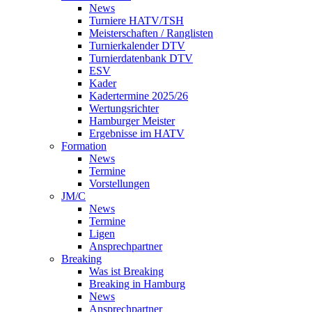
News
Turniere HATV/TSH
Meisterschaften / Ranglisten
Turnierkalender DTV
Turnierdatenbank DTV
ESV
Kader
Kadertermine 2025/26
Wertungsrichter
Hamburger Meister
Ergebnisse im HATV
Formation
News
Termine
Vorstellungen
JM/C
News
Termine
Ligen
Ansprechpartner
Breaking
Was ist Breaking
Breaking in Hamburg
News
Ansprechpartner