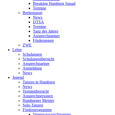
Breaking Hamburg Squad
Termine
Breitensport
News
DTSA
Termine
Tanz des Jahres
Ansprechpartner
Förderungen
ZWE
Lehre
Schulungen
Schulungsübersicht
Ansprechpartner
Anmeldung
News
Jugend
Tanzen in Hamburg
News
Terminübersicht
Ansprechpersonen
Hamburger Meister
Solo-Tanzen
Förderprogramme
Vereinsauszeichnungen