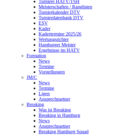
Turniere HATV/TSH
Meisterschaften / Ranglisten
Turnierkalender DTV
Turnierdatenbank DTV
ESV
Kader
Kadertermine 2025/26
Wertungsrichter
Hamburger Meister
Ergebnisse im HATV
Formation
News
Termine
Vorstellungen
JM/C
News
Termine
Ligen
Ansprechpartner
Breaking
Was ist Breaking
Breaking in Hamburg
News
Ansprechpartner
Breaking Hamburg Squad