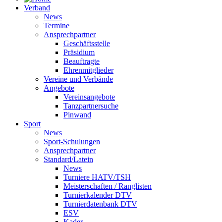
Verband
News
Termine
Ansprechpartner
Geschäftsstelle
Präsidium
Beauftragte
Ehrenmitglieder
Vereine und Verbände
Angebote
Vereinsangebote
Tanzpartnersuche
Pinwand
Sport
News
Sport-Schulungen
Ansprechpartner
Standard/Latein
News
Turniere HATV/TSH
Meisterschaften / Ranglisten
Turnierkalender DTV
Turnierdatenbank DTV
ESV
Kader