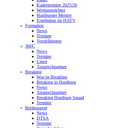
Kadertermine 2025/26
Wertungsrichter
Hamburger Meister
Ergebnisse im HATV
Formation
News
Termine
Vorstellungen
JM/C
News
Termine
Ligen
Ansprechpartner
Breaking
Was ist Breaking
Breaking in Hamburg
News
Ansprechpartner
Breaking Hamburg Squad
Termine
Breitensport
News
DTSA
Termine