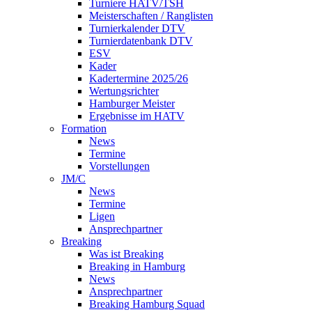
Turniere HATV/TSH
Meisterschaften / Ranglisten
Turnierkalender DTV
Turnierdatenbank DTV
ESV
Kader
Kadertermine 2025/26
Wertungsrichter
Hamburger Meister
Ergebnisse im HATV
Formation
News
Termine
Vorstellungen
JM/C
News
Termine
Ligen
Ansprechpartner
Breaking
Was ist Breaking
Breaking in Hamburg
News
Ansprechpartner
Breaking Hamburg Squad