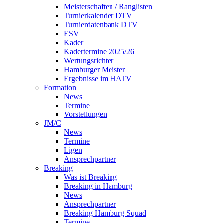
Meisterschaften / Ranglisten
Turnierkalender DTV
Turnierdatenbank DTV
ESV
Kader
Kadertermine 2025/26
Wertungsrichter
Hamburger Meister
Ergebnisse im HATV
Formation
News
Termine
Vorstellungen
JM/C
News
Termine
Ligen
Ansprechpartner
Breaking
Was ist Breaking
Breaking in Hamburg
News
Ansprechpartner
Breaking Hamburg Squad
Termine