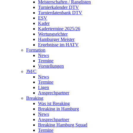
Meisterschaften / Ranglisten
Turnierkalender DTV
Turnierdatenbank DTV
ESV
Kader
Kadertermine 2025/26
Wertungsrichter
Hamburger Meister
Ergebnisse im HATV
Formation
News
Termine
Vorstellungen
JM/C
News
Termine
Ligen
Ansprechpartner
Breaking
Was ist Breaking
Breaking in Hamburg
News
Ansprechpartner
Breaking Hamburg Squad
Termine