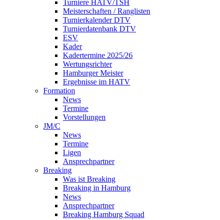
Turniere HATV/TSH
Meisterschaften / Ranglisten
Turnierkalender DTV
Turnierdatenbank DTV
ESV
Kader
Kadertermine 2025/26
Wertungsrichter
Hamburger Meister
Ergebnisse im HATV
Formation
News
Termine
Vorstellungen
JM/C
News
Termine
Ligen
Ansprechpartner
Breaking
Was ist Breaking
Breaking in Hamburg
News
Ansprechpartner
Breaking Hamburg Squad