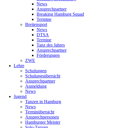
News
Ansprechpartner
Breaking Hamburg Squad
Termine
Breitensport
News
DTSA
Termine
Tanz des Jahres
Ansprechpartner
Förderungen
ZWE
Lehre
Schulungen
Schulungsübersicht
Ansprechpartner
Anmeldung
News
Jugend
Tanzen in Hamburg
News
Terminübersicht
Ansprechpersonen
Hamburger Meister
Solo-Tanzen