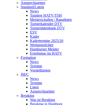
Ansprechpartner
Standard/Latein
News
Turniere HATV/TSH
Meisterschaften / Ranglisten
Turnierkalender DTV
Turnierdatenbank DTV
ESV
Kader
Kadertermine 2025/26
Wertungsrichter
Hamburger Meister
Ergebnisse im HATV
Formation
News
Termine
Vorstellungen
JM/C
News
Termine
Ligen
Ansprechpartner
Breaking
Was ist Breaking
Breaking in Hamburg