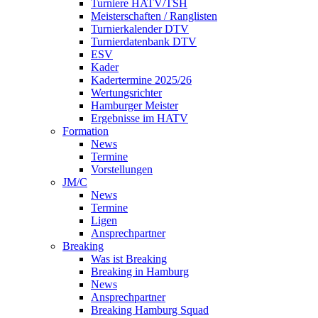
Turniere HATV/TSH
Meisterschaften / Ranglisten
Turnierkalender DTV
Turnierdatenbank DTV
ESV
Kader
Kadertermine 2025/26
Wertungsrichter
Hamburger Meister
Ergebnisse im HATV
Formation
News
Termine
Vorstellungen
JM/C
News
Termine
Ligen
Ansprechpartner
Breaking
Was ist Breaking
Breaking in Hamburg
News
Ansprechpartner
Breaking Hamburg Squad