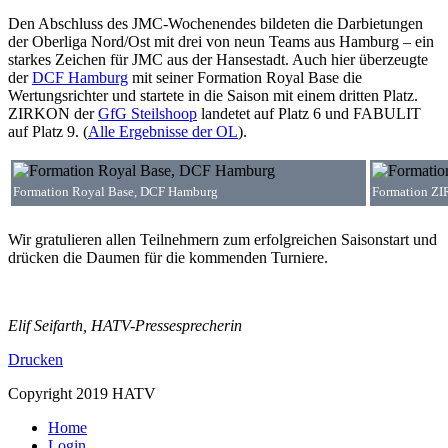
Den Abschluss des JMC-Wochenendes bildeten die Darbietungen
der Oberliga Nord/Ost mit drei von neun Teams aus Hamburg – ein
starkes Zeichen für JMC aus der Hansestadt. Auch hier überzeugte
der
DCF Hamburg
mit seiner Formation Royal Base die
Wertungsrichter und startete in die Saison mit einem dritten Platz.
ZIRKON der
GfG Steilshoop
landetet auf Platz 6 und FABULIT
auf Platz 9. (
Alle Ergebnisse der OL
).
Formation Royal Base, DCF Hamburg
Formation ZI
Wir gratulieren allen Teilnehmern zum erfolgreichen Saisonstart und
drücken die Daumen für die kommenden Turniere.
Elif Seifarth, HATV-Pressesprecherin
Drucken
Copyright 2019 HATV
Home
Login