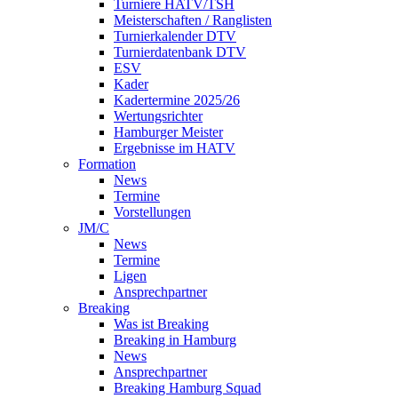
Turniere HATV/TSH
Meisterschaften / Ranglisten
Turnierkalender DTV
Turnierdatenbank DTV
ESV
Kader
Kadertermine 2025/26
Wertungsrichter
Hamburger Meister
Ergebnisse im HATV
Formation
News
Termine
Vorstellungen
JM/C
News
Termine
Ligen
Ansprechpartner
Breaking
Was ist Breaking
Breaking in Hamburg
News
Ansprechpartner
Breaking Hamburg Squad