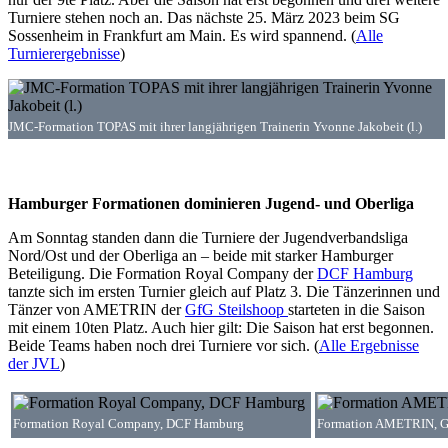
Turniere stehen noch an. Das nächste 25. März 2023 beim SG
Sossenheim in Frankfurt am Main. Es wird spannend. (
Alle
Turnierergebnisse
)
JMC-Formation TOPAS mit ihrer langjährigen Trainerin Yvonne Jakobeit (l.)
Hamburger Formationen dominieren Jugend- und Oberliga
Am Sonntag standen dann die Turniere der Jugendverbandsliga
Nord/Ost und der Oberliga an – beide mit starker Hamburger
Beteiligung. Die Formation Royal Company der
DCF Hamburg
tanzte sich im ersten Turnier gleich auf Platz 3. Die Tänzerinnen und
Tänzer von AMETRIN der
GfG Steilshoop
starteten in die Saison
mit einem 10ten Platz. Auch hier gilt: Die Saison hat erst begonnen.
Beide Teams haben noch drei Turniere vor sich. (
Alle Ergebnisse
der JVL
)
Formation Royal Company, DCF Hamburg
Formation AMETRIN, G