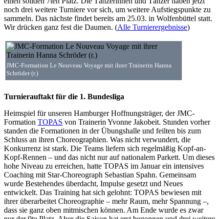
einen soliden 7ten Platz. Die Tänzerinnen und Tänzer haben jetzt
noch drei weitere Turniere vor sich, um weitere Aufstiegspunkte zu
sammeln. Das nächste findet bereits am 25.03. in Wolfenbüttel statt.
Wir drücken ganz fest die Daumen. (
Alle Turnierergebnisse
)
JMC-Formation Le Nouveau Voyage mit ihrer Trainerin Hanna
Schröder (r.)
Turnierauftakt für die 1. Bundesliga
Heimspiel für unseren Hamburger Hoffnungsträger, der JMC-
Formation
TOPAS
von Trainerin Yvonne Jakobeit. Stunden vorher
standen die Formationen in der Übungshalle und feilten bis zum
Schluss an ihren Choreographien. Was nicht verwundert, die
Konkurrenz ist stark. Die Teams liefern sich regelmäßig Kopf-an-
Kopf-Rennen – und das nicht nur auf nationalem Parkett. Um dieses
hohe Niveau zu erreichen, hatte TOPAS im Januar ein intensives
Coaching mit Star-Choreograph Sebastian Spahn. Gemeinsam
wurde Bestehendes überdacht, Impulse gesetzt und Neues
entwickelt. Das Training hat sich gelohnt: TOPAS bewiesen mit
ihrer überarbeitet Choreographie – mehr Raum, mehr Spannung –,
dass sie ganz oben mitmischen können. Am Ende wurde es zwar
nur der 9te Platz. Aber die Saison hat erst begonnen und drei weitere