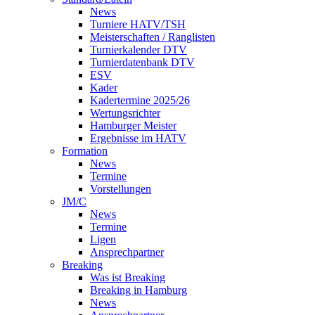
News
Turniere HATV/TSH
Meisterschaften / Ranglisten
Turnierkalender DTV
Turnierdatenbank DTV
ESV
Kader
Kadertermine 2025/26
Wertungsrichter
Hamburger Meister
Ergebnisse im HATV
Formation
News
Termine
Vorstellungen
JM/C
News
Termine
Ligen
Ansprechpartner
Breaking
Was ist Breaking
Breaking in Hamburg
News