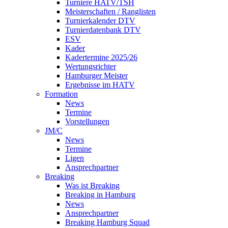
Turniere HATV/TSH
Meisterschaften / Ranglisten
Turnierkalender DTV
Turnierdatenbank DTV
ESV
Kader
Kadertermine 2025/26
Wertungsrichter
Hamburger Meister
Ergebnisse im HATV
Formation
News
Termine
Vorstellungen
JM/C
News
Termine
Ligen
Ansprechpartner
Breaking
Was ist Breaking
Breaking in Hamburg
News
Ansprechpartner
Breaking Hamburg Squad