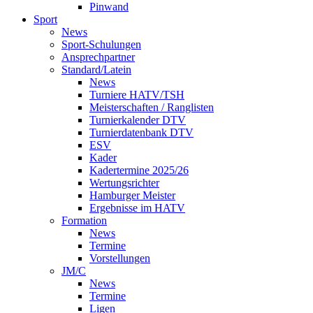
Pinwand
Sport
News
Sport-Schulungen
Ansprechpartner
Standard/Latein
News
Turniere HATV/TSH
Meisterschaften / Ranglisten
Turnierkalender DTV
Turnierdatenbank DTV
ESV
Kader
Kadertermine 2025/26
Wertungsrichter
Hamburger Meister
Ergebnisse im HATV
Formation
News
Termine
Vorstellungen
JM/C
News
Termine
Ligen