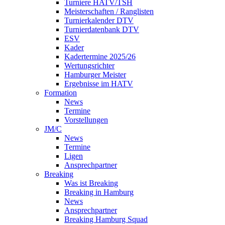
Turniere HATV/TSH
Meisterschaften / Ranglisten
Turnierkalender DTV
Turnierdatenbank DTV
ESV
Kader
Kadertermine 2025/26
Wertungsrichter
Hamburger Meister
Ergebnisse im HATV
Formation
News
Termine
Vorstellungen
JM/C
News
Termine
Ligen
Ansprechpartner
Breaking
Was ist Breaking
Breaking in Hamburg
News
Ansprechpartner
Breaking Hamburg Squad