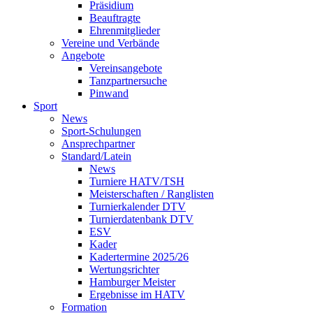
Präsidium
Beauftragte
Ehrenmitglieder
Vereine und Verbände
Angebote
Vereinsangebote
Tanzpartnersuche
Pinwand
Sport
News
Sport-Schulungen
Ansprechpartner
Standard/Latein
News
Turniere HATV/TSH
Meisterschaften / Ranglisten
Turnierkalender DTV
Turnierdatenbank DTV
ESV
Kader
Kadertermine 2025/26
Wertungsrichter
Hamburger Meister
Ergebnisse im HATV
Formation