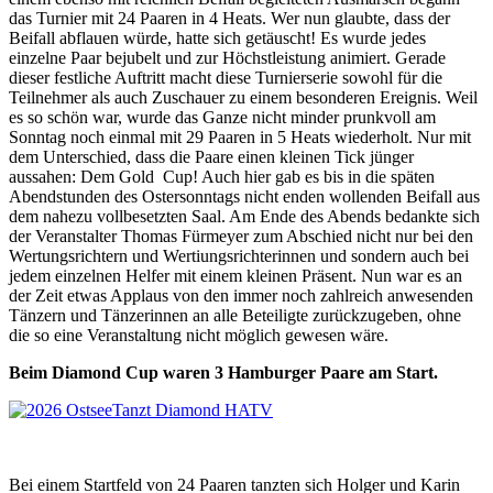
das Turnier mit 24 Paaren in 4 Heats. Wer nun glaubte, dass der
Beifall abflauen würde, hatte sich getäuscht! Es wurde jedes
einzelne Paar bejubelt und zur Höchstleistung animiert. Gerade
dieser festliche Auftritt macht diese Turnierserie sowohl für die
Teilnehmer als auch Zuschauer zu einem besonderen Ereignis. Weil
es so schön war, wurde das Ganze nicht minder prunkvoll am
Sonntag noch einmal mit 29 Paaren in 5 Heats wiederholt. Nur mit
dem Unterschied, dass die Paare einen kleinen Tick jünger
aussahen: Dem Gold Cup! Auch hier gab es bis in die späten
Abendstunden des Ostersonntags nicht enden wollenden Beifall aus
dem nahezu vollbesetzten Saal. Am Ende des Abends bedankte sich
der Veranstalter Thomas Fürmeyer zum Abschied nicht nur bei den
Wertungsrichtern und Wertiungsrichterinnen und sondern auch bei
jedem einzelnen Helfer mit einem kleinen Präsent. Nun war es an
der Zeit etwas Applaus von den immer noch zahlreich anwesenden
Tänzern und Tänzerinnen an alle Beteiligte zurückzugeben, ohne
die so eine Veranstaltung nicht möglich gewesen wäre.
Beim Diamond Cup waren 3 Hamburger Paare am Start.
Bei einem Startfeld von 24 Paaren tanzten sich Holger und Karin