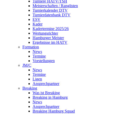
Turniere HATV/TSH
Meisterschaften / Ranglisten
Turnierkalender DTV
Turnierdatenbank DTV
ESV
Kader
Kadertermine 2025/26
Wertungsrichter
Hamburger Meister
Ergebnisse im HATV
Formation
News
Termine
Vorstellungen
JM/C
News
Termine
Ligen
Ansprechpartner
Breaking
Was ist Breaking
Breaking in Hamburg
News
Ansprechpartner
Breaking Hamburg Squad