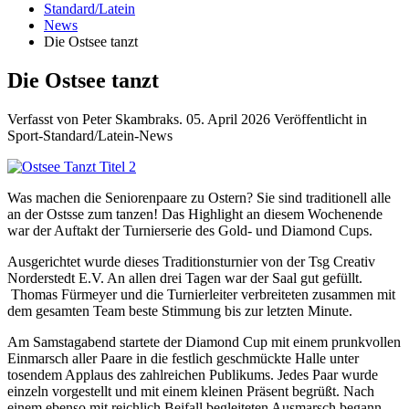
Standard/Latein
News
Die Ostsee tanzt
Die Ostsee tanzt
Verfasst von Peter Skambraks.
05. April 2026
Veröffentlicht in
Sport-Standard/Latein-News
Was machen die Seniorenpaare zu Ostern? Sie sind traditionell alle
an der Ostsse zum tanzen! Das Highlight an diesem Wochenende
war der Auftakt der Turnierserie des Gold- und Diamond Cups.
Ausgerichtet wurde dieses Traditionsturnier von der Tsg Creativ
Norderstedt E.V. An allen drei Tagen war der Saal gut gefüllt.
Thomas Fürmeyer und die Turnierleiter verbreiteten zusammen mit
dem gesamten Team beste Stimmung bis zur letzten Minute.
Am Samstagabend startete der Diamond Cup mit einem prunkvollen
Einmarsch aller Paare in die festlich geschmückte Halle unter
tosendem Applaus des zahlreichen Publikums. Jedes Paar wurde
einzeln vorgestellt und mit einem kleinen Präsent begrüßt. Nach
einem ebenso mit reichlich Beifall begleiteten Ausmarsch begann