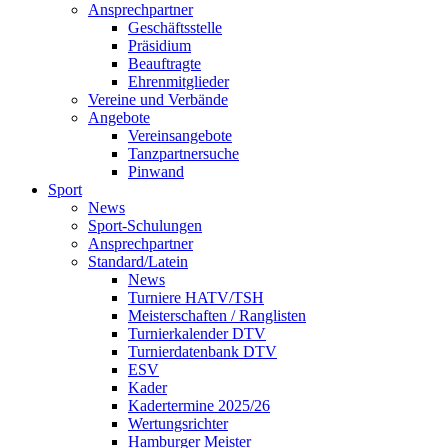
Ansprechpartner
Geschäftsstelle
Präsidium
Beauftragte
Ehrenmitglieder
Vereine und Verbände
Angebote
Vereinsangebote
Tanzpartnersuche
Pinwand
Sport
News
Sport-Schulungen
Ansprechpartner
Standard/Latein
News
Turniere HATV/TSH
Meisterschaften / Ranglisten
Turnierkalender DTV
Turnierdatenbank DTV
ESV
Kader
Kadertermine 2025/26
Wertungsrichter
Hamburger Meister