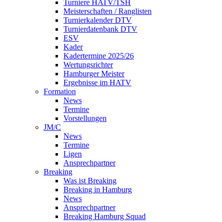
Turniere HATV/TSH
Meisterschaften / Ranglisten
Turnierkalender DTV
Turnierdatenbank DTV
ESV
Kader
Kadertermine 2025/26
Wertungsrichter
Hamburger Meister
Ergebnisse im HATV
Formation
News
Termine
Vorstellungen
JM/C
News
Termine
Ligen
Ansprechpartner
Breaking
Was ist Breaking
Breaking in Hamburg
News
Ansprechpartner
Breaking Hamburg Squad