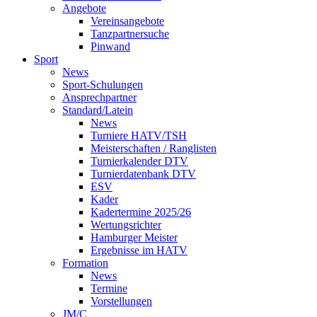
Angebote
Vereinsangebote
Tanzpartnersuche
Pinwand
Sport
News
Sport-Schulungen
Ansprechpartner
Standard/Latein
News
Turniere HATV/TSH
Meisterschaften / Ranglisten
Turnierkalender DTV
Turnierdatenbank DTV
ESV
Kader
Kadertermine 2025/26
Wertungsrichter
Hamburger Meister
Ergebnisse im HATV
Formation
News
Termine
Vorstellungen
JM/C