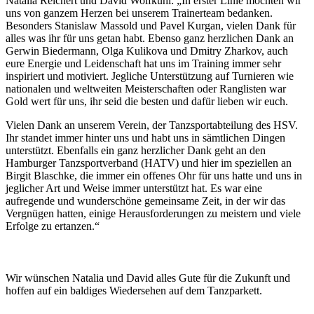
Natalia Reichert und David Wolfkuhl: „In erster Linie möchten wir
uns von ganzem Herzen bei unserem Trainerteam bedanken.
Besonders Stanislaw Massold und Pavel Kurgan, vielen Dank für
alles was ihr für uns getan habt. Ebenso ganz herzlichen Dank an
Gerwin Biedermann, Olga Kulikova und Dmitry Zharkov, auch
eure Energie und Leidenschaft hat uns im Training immer sehr
inspiriert und motiviert. Jegliche Unterstützung auf Turnieren wie
nationalen und weltweiten Meisterschaften oder Ranglisten war
Gold wert für uns, ihr seid die besten und dafür lieben wir euch.
Vielen Dank an unserem Verein, der Tanzsportabteilung des HSV.
Ihr standet immer hinter uns und habt uns in sämtlichen Dingen
unterstützt. Ebenfalls ein ganz herzlicher Dank geht an den
Hamburger Tanzsportverband (HATV) und hier im speziellen an
Birgit Blaschke, die immer ein offenes Ohr für uns hatte und uns in
jeglicher Art und Weise immer unterstützt hat. Es war eine
aufregende und wunderschöne gemeinsame Zeit, in der wir das
Vergnügen hatten, einige Herausforderungen zu meistern und viele
Erfolge zu ertanzen.“
Wir wünschen Natalia und David alles Gute für die Zukunft und
hoffen auf ein baldiges Wiedersehen auf dem Tanzparkett.