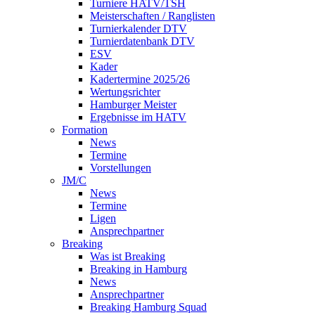
Turniere HATV/TSH
Meisterschaften / Ranglisten
Turnierkalender DTV
Turnierdatenbank DTV
ESV
Kader
Kadertermine 2025/26
Wertungsrichter
Hamburger Meister
Ergebnisse im HATV
Formation
News
Termine
Vorstellungen
JM/C
News
Termine
Ligen
Ansprechpartner
Breaking
Was ist Breaking
Breaking in Hamburg
News
Ansprechpartner
Breaking Hamburg Squad