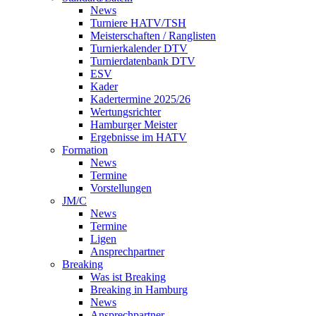
News
Turniere HATV/TSH
Meisterschaften / Ranglisten
Turnierkalender DTV
Turnierdatenbank DTV
ESV
Kader
Kadertermine 2025/26
Wertungsrichter
Hamburger Meister
Ergebnisse im HATV
Formation
News
Termine
Vorstellungen
JM/C
News
Termine
Ligen
Ansprechpartner
Breaking
Was ist Breaking
Breaking in Hamburg
News
Ansprechpartner