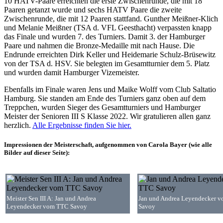
10 HATV-Paare erreichten die erste Zwischenrunde, die mit 18
Paaren getanzt wurde und sechs HATV Paare die zweite
Zwischenrunde, die mit 12 Paaren stattfand. Gunther Meißner-Klich
und Melanie Meißner (TSA d. VFL Geesthacht) verpassten knapp
das Finale und wurden 7. des Turniers. Damit 3. der Hamburger
Paare und nahmen die Bronze-Medaille mit nach Hause. Die
Endrunde erreichten Dirk Keller und Heidemarie Schulz-Brüsewitz
von der TSA d. HSV. Sie belegten im Gesamtturnier dem 5. Platz
und wurden damit Hamburger Vizemeister.
Ebenfalls im Finale waren Jens und Maike Wolff vom Club Saltatio
Hamburg. Sie standen am Ende des Turniers ganz oben auf dem
Treppchen, wurden Sieger des Gesamtturniers und Hamburger
Meister der Senioren III S Klasse 2022. Wir gratulieren allen ganz
herzlich.
Alle Ergebnisse finden Sie hier.
Impressionen der Meisterschaft, aufgenommen von Carola Bayer (wie alle
Bilder auf dieser Seite):
Meister Sen III A: Jan und Andrea
Jan und Andrea Leyendecker 
Leyendecker vom TTC Savoy
Savoy