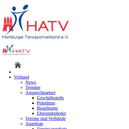
Verband
News
Termine
Ansprechpartner
Geschäftsstelle
Präsidium
Beauftragte
Ehrenmitglieder
Vereine und Verbände
Angebote
Vereinsangebote