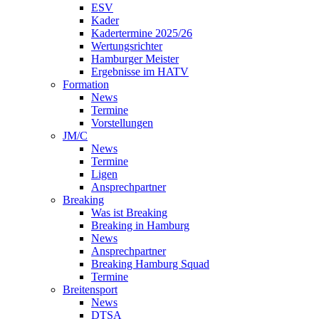
ESV
Kader
Kadertermine 2025/26
Wertungsrichter
Hamburger Meister
Ergebnisse im HATV
Formation
News
Termine
Vorstellungen
JM/C
News
Termine
Ligen
Ansprechpartner
Breaking
Was ist Breaking
Breaking in Hamburg
News
Ansprechpartner
Breaking Hamburg Squad
Termine
Breitensport
News
DTSA