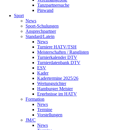
Tanzpartnersuche
Pinwand
Sport
News
Sport-Schulungen
Ansprechpartner
Standard/Latein
News
Turniere HATV/TSH
Meisterschaften / Ranglisten
Turnierkalender DTV
Turnierdatenbank DTV
ESV
Kader
Kadertermine 2025/26
Wertungsrichter
Hamburger Meister
Ergebnisse im HATV
Formation
News
Termine
Vorstellungen
JM/C
News