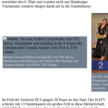
erreichten den 6. Platz und wurden nicht nur Hamburger
Vizemeister, sondern stiegen damit auf in die Sonderklasse.
Meister: Jan und Andrea Leyendecker von TTC Savoy.
Vizemeister und Aufstieg in die S Klasse für Christian und
Cornelia Schatte vom TSA d. TSV Glinde.
Sen III S: M
Vizemeister
Dritter: Gu
Gersthacht.
Im Feld der Senioren III S gingen 28 Paare an den Start. Der HATV
schickte mit 13 Starterpaaren ein großes Feld in diese Meisterschaft.