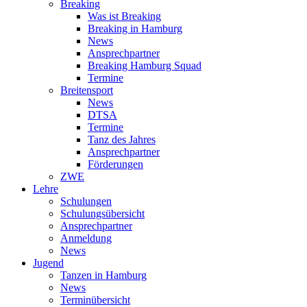
Breaking
Was ist Breaking
Breaking in Hamburg
News
Ansprechpartner
Breaking Hamburg Squad
Termine
Breitensport
News
DTSA
Termine
Tanz des Jahres
Ansprechpartner
Förderungen
ZWE
Lehre
Schulungen
Schulungsübersicht
Ansprechpartner
Anmeldung
News
Jugend
Tanzen in Hamburg
News
Terminübersicht