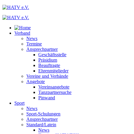
Verband
News
Termine
Ansprechpartner
Geschäftsstelle
Präsidium
Beauftragte
Ehrenmitglieder
Vereine und Verbände
Angebote
Vereinsangebote
Tanzpartnersuche
Pinwand
Sport
News
Sport-Schulungen
Ansprechpartner
Standard/Latein
News