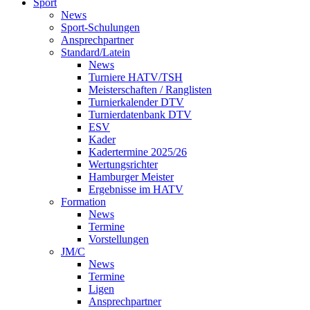
Sport
News
Sport-Schulungen
Ansprechpartner
Standard/Latein
News
Turniere HATV/TSH
Meisterschaften / Ranglisten
Turnierkalender DTV
Turnierdatenbank DTV
ESV
Kader
Kadertermine 2025/26
Wertungsrichter
Hamburger Meister
Ergebnisse im HATV
Formation
News
Termine
Vorstellungen
JM/C
News
Termine
Ligen
Ansprechpartner