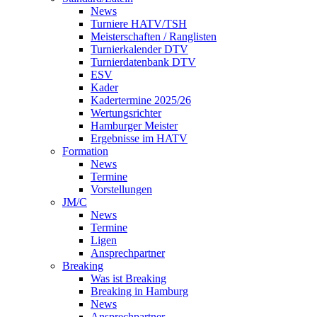
News
Turniere HATV/TSH
Meisterschaften / Ranglisten
Turnierkalender DTV
Turnierdatenbank DTV
ESV
Kader
Kadertermine 2025/26
Wertungsrichter
Hamburger Meister
Ergebnisse im HATV
Formation
News
Termine
Vorstellungen
JM/C
News
Termine
Ligen
Ansprechpartner
Breaking
Was ist Breaking
Breaking in Hamburg
News
Ansprechpartner