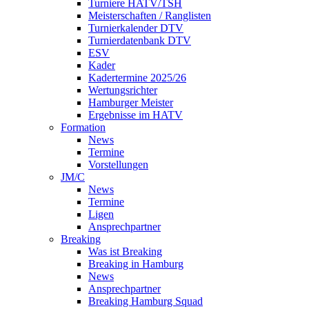
Turniere HATV/TSH
Meisterschaften / Ranglisten
Turnierkalender DTV
Turnierdatenbank DTV
ESV
Kader
Kadertermine 2025/26
Wertungsrichter
Hamburger Meister
Ergebnisse im HATV
Formation
News
Termine
Vorstellungen
JM/C
News
Termine
Ligen
Ansprechpartner
Breaking
Was ist Breaking
Breaking in Hamburg
News
Ansprechpartner
Breaking Hamburg Squad