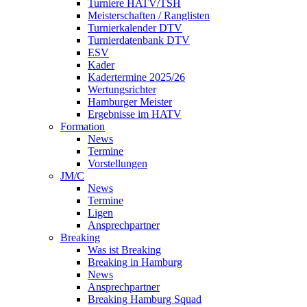
Turniere HATV/TSH
Meisterschaften / Ranglisten
Turnierkalender DTV
Turnierdatenbank DTV
ESV
Kader
Kadertermine 2025/26
Wertungsrichter
Hamburger Meister
Ergebnisse im HATV
Formation
News
Termine
Vorstellungen
JM/C
News
Termine
Ligen
Ansprechpartner
Breaking
Was ist Breaking
Breaking in Hamburg
News
Ansprechpartner
Breaking Hamburg Squad