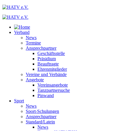
Verband
News
Termine
Ansprechpartner
Geschäftsstelle
Präsidium
Beauftragte
Ehrenmitglieder
Vereine und Verbände
Angebote
Vereinsangebote
Tanzpartnersuche
Pinwand
Sport
News
Sport-Schulungen
Ansprechpartner
Standard/Latein
News