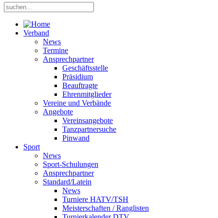
Verband
News
Termine
Ansprechpartner
Geschäftsstelle
Präsidium
Beauftragte
Ehrenmitglieder
Vereine und Verbände
Angebote
Vereinsangebote
Tanzpartnersuche
Pinwand
Sport
News
Sport-Schulungen
Ansprechpartner
Standard/Latein
News
Turniere HATV/TSH
Meisterschaften / Ranglisten
Turnierkalender DTV