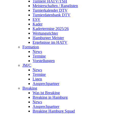
Turniere HATV/TSH
Meisterschaften / Ranglisten
Turnierkalender DTV
Turnierdatenbank DTV
ESV
Kader
Kadertermine 2025/26
Wertungsrichter
Hamburger Meister
Ergebnisse im HATV
Formation
News
Termine
Vorstellungen
JM/C
News
Termine
Ligen
Ansprechpartner
Breaking
Was ist Breaking
Breaking in Hamburg
News
Ansprechpartner
Breaking Hamburg Squad