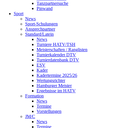
Tanzpartnersuche
Pinwand
Sport
News
Sport-Schulungen
Ansprechpartner
Standard/Latein
News
Turniere HATV/TSH
Meisterschaften / Ranglisten
Turnierkalender DTV
Turnierdatenbank DTV
ESV
Kader
Kadertermine 2025/26
Wertungsrichter
Hamburger Meister
Ergebnisse im HATV
Formation
News
Termine
Vorstellungen
JM/C
News
Termine