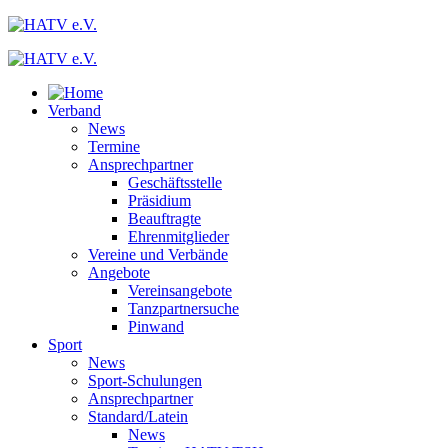
Verband
News
Termine
Ansprechpartner
Geschäftsstelle
Präsidium
Beauftragte
Ehrenmitglieder
Vereine und Verbände
Angebote
Vereinsangebote
Tanzpartnersuche
Pinwand
Sport
News
Sport-Schulungen
Ansprechpartner
Standard/Latein
News