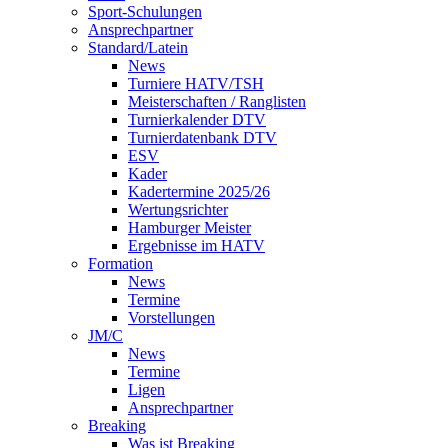
Sport-Schulungen
Ansprechpartner
Standard/Latein
News
Turniere HATV/TSH
Meisterschaften / Ranglisten
Turnierkalender DTV
Turnierdatenbank DTV
ESV
Kader
Kadertermine 2025/26
Wertungsrichter
Hamburger Meister
Ergebnisse im HATV
Formation
News
Termine
Vorstellungen
JM/C
News
Termine
Ligen
Ansprechpartner
Breaking
Was ist Breaking