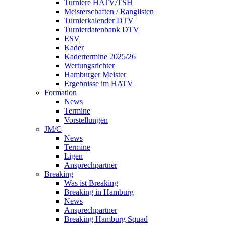
Turniere HATV/TSH
Meisterschaften / Ranglisten
Turnierkalender DTV
Turnierdatenbank DTV
ESV
Kader
Kadertermine 2025/26
Wertungsrichter
Hamburger Meister
Ergebnisse im HATV
Formation
News
Termine
Vorstellungen
JM/C
News
Termine
Ligen
Ansprechpartner
Breaking
Was ist Breaking
Breaking in Hamburg
News
Ansprechpartner
Breaking Hamburg Squad