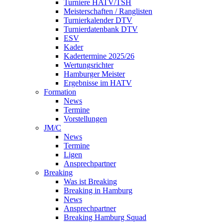
Turniere HATV/TSH
Meisterschaften / Ranglisten
Turnierkalender DTV
Turnierdatenbank DTV
ESV
Kader
Kadertermine 2025/26
Wertungsrichter
Hamburger Meister
Ergebnisse im HATV
Formation
News
Termine
Vorstellungen
JM/C
News
Termine
Ligen
Ansprechpartner
Breaking
Was ist Breaking
Breaking in Hamburg
News
Ansprechpartner
Breaking Hamburg Squad