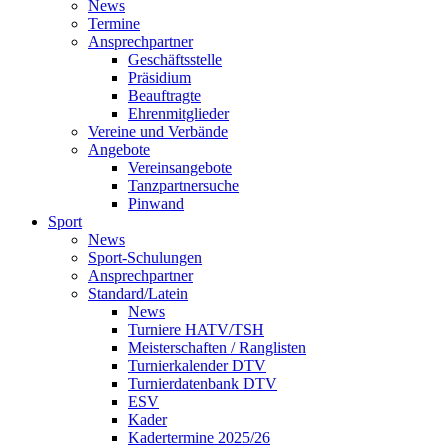
News
Termine
Ansprechpartner
Geschäftsstelle
Präsidium
Beauftragte
Ehrenmitglieder
Vereine und Verbände
Angebote
Vereinsangebote
Tanzpartnersuche
Pinwand
Sport
News
Sport-Schulungen
Ansprechpartner
Standard/Latein
News
Turniere HATV/TSH
Meisterschaften / Ranglisten
Turnierkalender DTV
Turnierdatenbank DTV
ESV
Kader
Kadertermine 2025/26