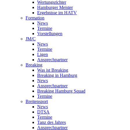
Wertungsrichter
Hamburger Meister
Ergebnisse im HATV
Formation
News
Termine
Vorstellungen
JM/C
News
Termine
Ligen
Ansprechpartner
Breaking
Was ist Breaking
Breaking in Hamburg
News
Ansprechpartner
Breaking Hamburg Squad
Termine
Breitensport
News
DTSA
Termine
Tanz des Jahres
Ansprechpartner