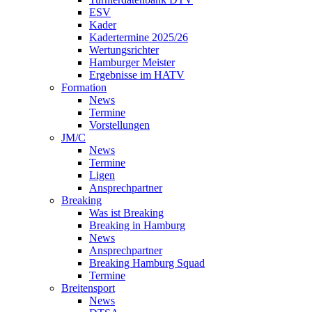
ESV
Kader
Kadertermine 2025/26
Wertungsrichter
Hamburger Meister
Ergebnisse im HATV
Formation
News
Termine
Vorstellungen
JM/C
News
Termine
Ligen
Ansprechpartner
Breaking
Was ist Breaking
Breaking in Hamburg
News
Ansprechpartner
Breaking Hamburg Squad
Termine
Breitensport
News