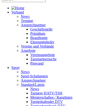
Verband
News
Termine
Ansprechpartner
Geschäftsstelle
Präsidium
Beauftragte
Ehrenmitglieder
Vereine und Verbände
Angebote
Vereinsangebote
Tanzpartnersuche
Pinwand
Sport
News
Sport-Schulungen
Ansprechpartner
Standard/Latein
News
Turniere HATV/TSH
Meisterschaften / Ranglisten
Turnierkalender DTV
Turnierdatenbank DTV