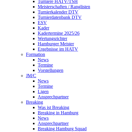
Turniere HATV/TSH
Meisterschaften / Ranglisten
Turnierkalender DTV
Turnierdatenbank DTV
ESV
Kader
Kadertermine 2025/26
Wertungsrichter
Hamburger Meister
Ergebnisse im HATV
Formation
News
Termine
Vorstellungen
JM/C
News
Termine
Ligen
Ansprechpartner
Breaking
Was ist Breaking
Breaking in Hamburg
News
Ansprechpartner
Breaking Hamburg Squad