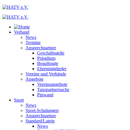
Verband
News
Termine
Ansprechpartner
Geschäftsstelle
Präsidium
Beauftragte
Ehrenmitglieder
Vereine und Verbände
Angebote
Vereinsangebote
Tanzpartnersuche
Pinwand
Sport
News
Sport-Schulungen
Ansprechpartner
Standard/Latein
News